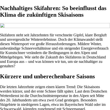
Nachhaltiges Skifahren: So beeinflusst das
Klima die zukünftigen Skisaisons
Skifahren steht seit Jahrzehnten für verschneite Gipfel, klare Bergluft
und unvergessliche Wintererlebnisse. Doch der Klimawandel stellt
diesen Wintersport vor große Herausforderungen. Mildere Winter,
unbeständige Schneeverhältnisse und ein steigender Energieverbrauch
für Kunstschnee verändern die Bedingungen in den Alpen und
Mittelgebirgen. Wie sieht die Zukunft des Skifahrens in Deutschland
und Europa aus – und was können wir tun, um sie nachhaltiger zu
gestalten?
Kürzere und unberechenbare Saisons
Die letzten Jahrzehnte zeigen einen klaren Trend: Die Skisaisons
werden kürzer, und der erste Schnee fällt später. Laut dem Deutschen
Wetterdienst ist die Durchschnittstemperatur in den Alpen seit Mitte
des 20. Jahrhunderts um etwa zwei Grad gestiegen. Besonders
Skigebiete in niedrigeren Lagen, etwa im Bayerischen Wald oder im
Schwarzwald, kämpfen zunehmend mit Schneemangel.