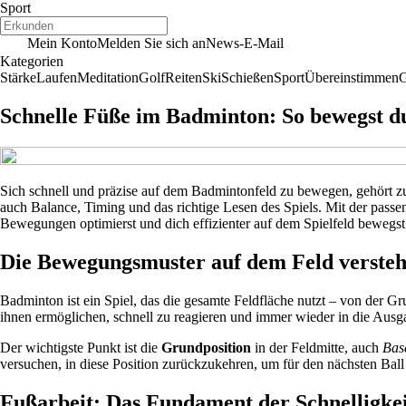
Sport
Mein Konto
Melden Sie sich an
News-E-Mail
Kategorien
Stärke
Laufen
Meditation
Golf
Reiten
Ski
Schießen
Sport
Übereinstimmen
G
Schnelle Füße im Badminton: So bewegst du 
Sich schnell und präzise auf dem Badmintonfeld zu bewegen, gehört zu 
auch Balance, Timing und das richtige Lesen des Spiels. Mit der passen
Bewegungen optimierst und dich effizienter auf dem Spielfeld bewegst
Die Bewegungsmuster auf dem Feld verste
Badminton ist ein Spiel, das die gesamte Feldfläche nutzt – von der Gr
ihnen ermöglichen, schnell zu reagieren und immer wieder in die Aus
Der wichtigste Punkt ist die
Grundposition
in der Feldmitte, auch
Bas
versuchen, in diese Position zurückzukehren, um für den nächsten Ba
Fußarbeit: Das Fundament der Schnelligke