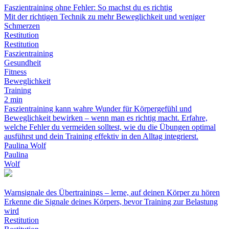
Faszientraining ohne Fehler: So machst du es richtig
Mit der richtigen Technik zu mehr Beweglichkeit und weniger
Schmerzen
Restitution
Restitution
Faszientraining
Gesundheit
Fitness
Beweglichkeit
Training
2 min
Faszientraining kann wahre Wunder für Körpergefühl und
Beweglichkeit bewirken – wenn man es richtig macht. Erfahre,
welche Fehler du vermeiden solltest, wie du die Übungen optimal
ausführst und dein Training effektiv in den Alltag integrierst.
Paulina Wolf
Paulina
Wolf
Warnsignale des Übertrainings – lerne, auf deinen Körper zu hören
Erkenne die Signale deines Körpers, bevor Training zur Belastung
wird
Restitution