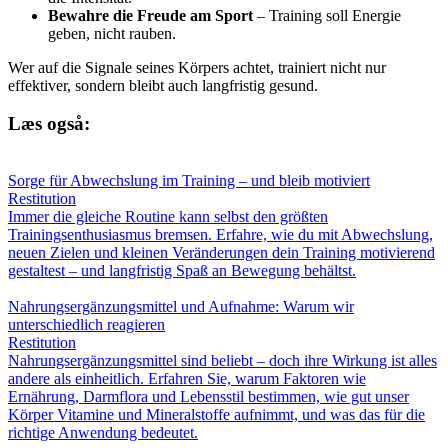
Bewahre die Freude am Sport
– Training soll Energie
geben, nicht rauben.
Wer auf die Signale seines Körpers achtet, trainiert nicht nur
effektiver, sondern bleibt auch langfristig gesund.
Læs også:
Sorge für Abwechslung im Training – und bleib motiviert
Restitution
Immer die gleiche Routine kann selbst den größten
Trainingsenthusiasmus bremsen. Erfahre, wie du mit Abwechslung,
neuen Zielen und kleinen Veränderungen dein Training motivierend
gestaltest – und langfristig Spaß an Bewegung behältst.
Nahrungsergänzungsmittel und Aufnahme: Warum wir
unterschiedlich reagieren
Restitution
Nahrungsergänzungsmittel sind beliebt – doch ihre Wirkung ist alles
andere als einheitlich. Erfahren Sie, warum Faktoren wie
Ernährung, Darmflora und Lebensstil bestimmen, wie gut unser
Körper Vitamine und Mineralstoffe aufnimmt, und was das für die
richtige Anwendung bedeutet.