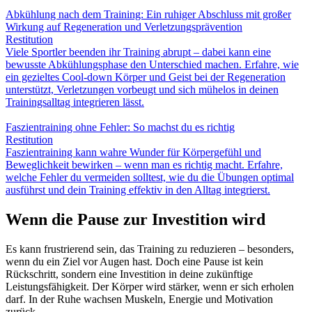
Abkühlung nach dem Training: Ein ruhiger Abschluss mit großer
Wirkung auf Regeneration und Verletzungsprävention
Restitution
Viele Sportler beenden ihr Training abrupt – dabei kann eine
bewusste Abkühlungsphase den Unterschied machen. Erfahre, wie
ein gezieltes Cool-down Körper und Geist bei der Regeneration
unterstützt, Verletzungen vorbeugt und sich mühelos in deinen
Trainingsalltag integrieren lässt.
Faszientraining ohne Fehler: So machst du es richtig
Restitution
Faszientraining kann wahre Wunder für Körpergefühl und
Beweglichkeit bewirken – wenn man es richtig macht. Erfahre,
welche Fehler du vermeiden solltest, wie du die Übungen optimal
ausführst und dein Training effektiv in den Alltag integrierst.
Wenn die Pause zur Investition wird
Es kann frustrierend sein, das Training zu reduzieren – besonders,
wenn du ein Ziel vor Augen hast. Doch eine Pause ist kein
Rückschritt, sondern eine Investition in deine zukünftige
Leistungsfähigkeit. Der Körper wird stärker, wenn er sich erholen
darf. In der Ruhe wachsen Muskeln, Energie und Motivation
zurück.