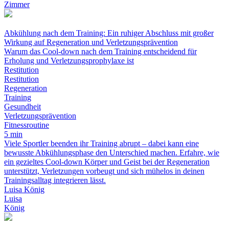
Zimmer
Abkühlung nach dem Training: Ein ruhiger Abschluss mit großer
Wirkung auf Regeneration und Verletzungsprävention
Warum das Cool-down nach dem Training entscheidend für
Erholung und Verletzungsprophylaxe ist
Restitution
Restitution
Regeneration
Training
Gesundheit
Verletzungsprävention
Fitnessroutine
5 min
Viele Sportler beenden ihr Training abrupt – dabei kann eine
bewusste Abkühlungsphase den Unterschied machen. Erfahre, wie
ein gezieltes Cool-down Körper und Geist bei der Regeneration
unterstützt, Verletzungen vorbeugt und sich mühelos in deinen
Trainingsalltag integrieren lässt.
Luisa König
Luisa
König