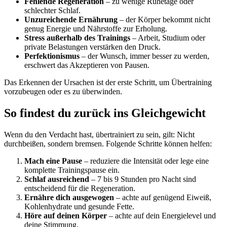
Fehlende Regeneration
– zu wenige Ruhetage oder
schlechter Schlaf.
Unzureichende Ernährung
– der Körper bekommt nicht
genug Energie und Nährstoffe zur Erholung.
Stress außerhalb des Trainings
– Arbeit, Studium oder
private Belastungen verstärken den Druck.
Perfektionismus
– der Wunsch, immer besser zu werden,
erschwert das Akzeptieren von Pausen.
Das Erkennen der Ursachen ist der erste Schritt, um Übertraining
vorzubeugen oder es zu überwinden.
So findest du zurück ins Gleichgewicht
Wenn du den Verdacht hast, übertrainiert zu sein, gilt: Nicht
durchbeißen, sondern bremsen. Folgende Schritte können helfen:
Mach eine Pause
– reduziere die Intensität oder lege eine
komplette Trainingspause ein.
Schlaf ausreichend
– 7 bis 9 Stunden pro Nacht sind
entscheidend für die Regeneration.
Ernähre dich ausgewogen
– achte auf genügend Eiweiß,
Kohlenhydrate und gesunde Fette.
Höre auf deinen Körper
– achte auf dein Energielevel und
deine Stimmung.