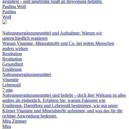
gestaltest – und langfristig Spaß an Bewegung behältst.
Paulina Wolf
Paulina
Wolf
Nahrungsergänzungsmittel und Aufnahme: Warum wir
unterschiedlich reagieren
Warum Vitamine, Mineralstoffe und Co. bei jedem Menschen
anders wirken
Restitution
Restitution
Gesundheit
Ernährung
Nahrungsergänzungsmittel
Vitamine
Lebensstil
7 min
Nahrungsergänzungsmittel sind beliebt – doch ihre Wirkung ist alles
andere als einheitlich. Erfahren Sie, warum Faktoren wie
Ernährung, Darmflora und Lebensstil bestimmen, wie gut unser
Körper Vitamine und Mineralstoffe aufnimmt, und was das für die
richtige Anwendung bedeutet.
Mira Zimmer
Mira