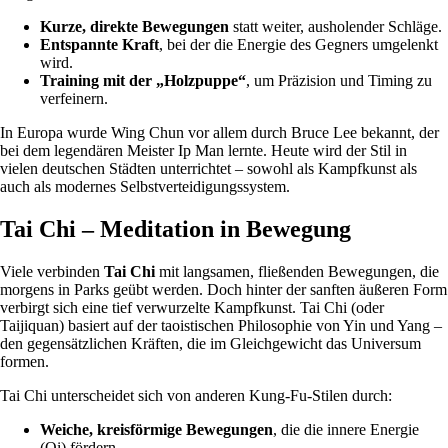
Kurze, direkte Bewegungen
statt weiter, ausholender Schläge.
Entspannte Kraft
, bei der die Energie des Gegners umgelenkt
wird.
Training mit der „Holzpuppe“
, um Präzision und Timing zu
verfeinern.
In Europa wurde Wing Chun vor allem durch Bruce Lee bekannt, der
bei dem legendären Meister Ip Man lernte. Heute wird der Stil in
vielen deutschen Städten unterrichtet – sowohl als Kampfkunst als
auch als modernes Selbstverteidigungssystem.
Tai Chi – Meditation in Bewegung
Viele verbinden
Tai Chi
mit langsamen, fließenden Bewegungen, die
morgens in Parks geübt werden. Doch hinter der sanften äußeren Form
verbirgt sich eine tief verwurzelte Kampfkunst. Tai Chi (oder
Taijiquan) basiert auf der taoistischen Philosophie von Yin und Yang –
den gegensätzlichen Kräften, die im Gleichgewicht das Universum
formen.
Tai Chi unterscheidet sich von anderen Kung-Fu-Stilen durch:
Weiche, kreisförmige Bewegungen
, die die innere Energie
(Qi) fördern.