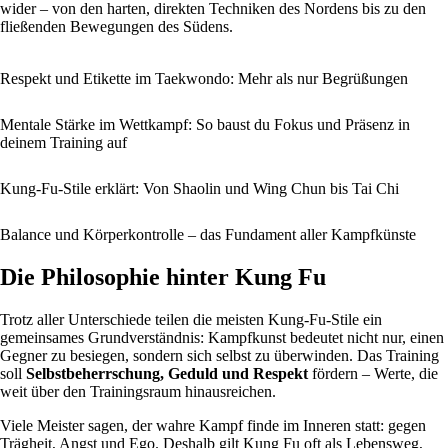
wider – von den harten, direkten Techniken des Nordens bis zu den
fließenden Bewegungen des Südens.
Respekt und Etikette im Taekwondo: Mehr als nur Begrüßungen
Mentale Stärke im Wettkampf: So baust du Fokus und Präsenz in
deinem Training auf
Kung-Fu-Stile erklärt: Von Shaolin und Wing Chun bis Tai Chi
Balance und Körperkontrolle – das Fundament aller Kampfkünste
Die Philosophie hinter Kung Fu
Trotz aller Unterschiede teilen die meisten Kung-Fu-Stile ein
gemeinsames Grundverständnis: Kampfkunst bedeutet nicht nur, einen
Gegner zu besiegen, sondern sich selbst zu überwinden. Das Training
soll
Selbstbeherrschung, Geduld und Respekt
fördern – Werte, die
weit über den Trainingsraum hinausreichen.
Viele Meister sagen, der wahre Kampf finde im Inneren statt: gegen
Trägheit, Angst und Ego. Deshalb gilt Kung Fu oft als Lebensweg,